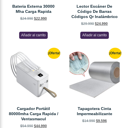
Bateria Externa 30000
Lector Escáner De
Mha Carga Rapida
Código De Barras
Códigos Qr Inalámbrico
$
24.990
$
22.990
$
29.990
$
24.990
Añadir al carrito
Añadir al carrito
¡Oferta!
¡Oferta!
Cargador Portátil
Tapagotera Cinta
80000mha Carga Rapida /
Impermeabilizante
Ventasmacul
$
14.990
$
9.596
$
54.990
$
44.990