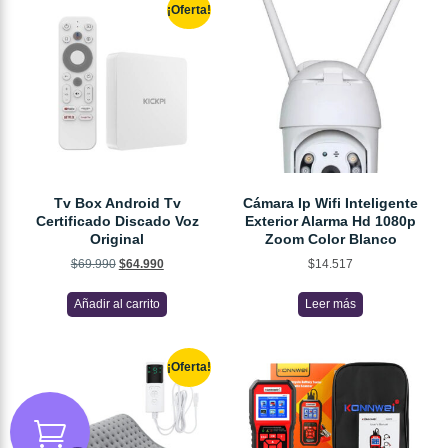
¡Oferta!
Tv Box Android Tv
Cámara Ip Wifi Inteligente
Certificado Discado Voz
Exterior Alarma Hd 1080p
Original
Zoom Color Blanco
$
69.990
$
64.990
$
14.517
Añadir al carrito
Leer más
¡Oferta!