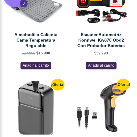
0
Almohadilla Calienta
Escaner Automotriz
Cama Temperatura
Konnwei Kw870 Obd2
Regulable
Con Probador Baterias
$
17.990
$
15.990
$
59.990
Añadir al carrito
Añadir al carrito
¡Oferta!
¡Oferta!