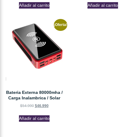
Añadir al carrito
Añadir al carrito
¡Oferta!
Bateria Externa 80000mha /
Carga Inalambrica / Solar
$
54.990
$
46.990
Añadir al carrito