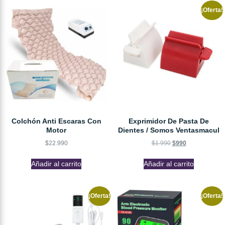
¡Oferta!
Colchón Anti Escaras Con
Exprimidor De Pasta De
Motor
Dientes / Somos Ventasmacul
$
22.990
$
1.990
$
990
Añadir al carrito
Añadir al carrito
¡Oferta!
¡Oferta!