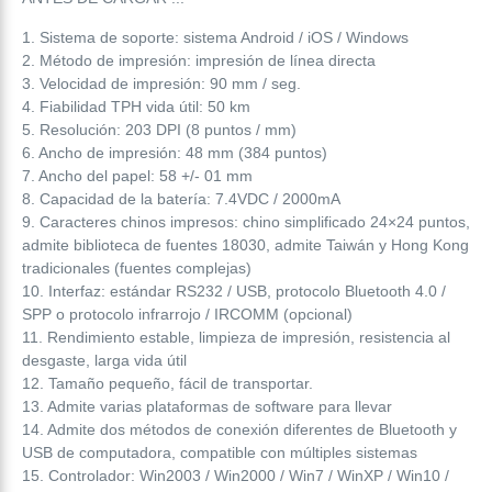
1. Sistema de soporte: sistema Android / iOS / Windows
2. Método de impresión: impresión de línea directa
3. Velocidad de impresión: 90 mm / seg.
4. Fiabilidad TPH vida útil: 50 km
5. Resolución: 203 DPI (8 puntos / mm)
6. Ancho de impresión: 48 mm (384 puntos)
7. Ancho del papel: 58 +/- 01 mm
8. Capacidad de la batería: 7.4VDC / 2000mA
9. Caracteres chinos impresos: chino simplificado 24×24 puntos,
admite biblioteca de fuentes 18030, admite Taiwán y Hong Kong
tradicionales (fuentes complejas)
10. Interfaz: estándar RS232 / USB, protocolo Bluetooth 4.0 /
SPP o protocolo infrarrojo / IRCOMM (opcional)
11. Rendimiento estable, limpieza de impresión, resistencia al
desgaste, larga vida útil
12. Tamaño pequeño, fácil de transportar.
13. Admite varias plataformas de software para llevar
14. Admite dos métodos de conexión diferentes de Bluetooth y
USB de computadora, compatible con múltiples sistemas
15. Controlador: Win2003 / Win2000 / Win7 / WinXP / Win10 /