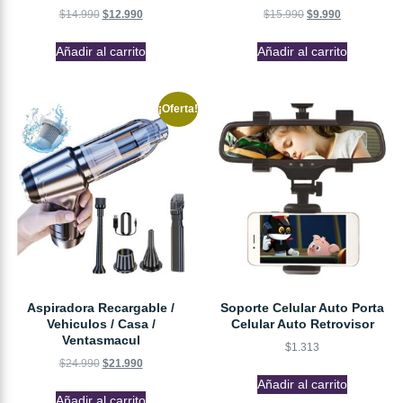
$
14.990
$
12.990
$
15.990
$
9.990
Añadir al carrito
Añadir al carrito
¡Oferta!
Aspiradora Recargable /
Soporte Celular Auto Porta
Vehiculos / Casa /
Celular Auto Retrovisor
Ventasmacul
$
1.313
$
24.990
$
21.990
Añadir al carrito
Añadir al carrito