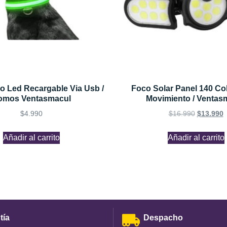
ro Led Recargable Via Usb /
Foco Solar Panel 140 C
omos Ventasmacul
Movimiento / Ventas
$
4.990
$
16.990
$
13.990
Añadir al carrito
Añadir al carrito
tía
Despacho