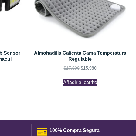
ob Sensor
Almohadilla Calienta Cama Temperatura
macul
Regulable
$
17.990
$
15.990
Añadir al carrito
100% Compra Segura