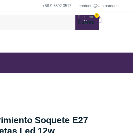
+56 9 6392 3517
contacto@ventasmacul.cl
0
Registrar
Cuenta
imiento Soquete E27
letas Led 12w