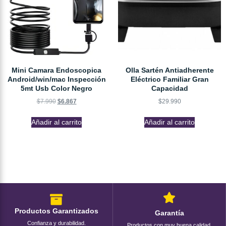
Mini Camara Endoscopica
Olla Sartén Antiadherente
Android/win/mac Inspección
Eléctrico Familiar Gran
5mt Usb Color Negro
Capacidad
$
7.990
$
6.867
$
29.990
Añadir al carrito
Añadir al carrito
Productos Garantizados
Garantía
Confianza y durabilidad.
Productos con muy buena calidad.