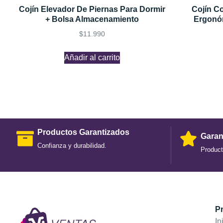
Cojín Elevador De Piernas Para Dormir
Cojín C
+ Bolsa Almacenamiento
Ergonó
$
11.990
Añadir al carrito
Productos Garantizados
Garan
Confianza y durabilidad.
Product
Pr
In