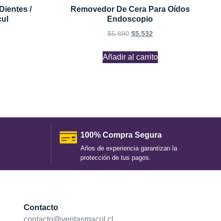
Dientes /
Removedor De Cera Para Oídos
ul
Endoscopio
$
5.890
$
5.532
Añadir al carrito
100% Compra Segura
Años de experiencia garantizan la
protección de tus pagos.
Contacto
contacto@ventasmacul.cl