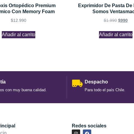
oxis Ortopédico Premium
Exprimidor De Pasta De 
mico Con Memory Foam
Somos Ventasmac
$
12.990
$
1.990
$
990
Añadir al carrito
Añadir al carrito
tía
Despacho
os con muy buena calidad.
Para todo el país Chile.
incipal
Redes sociales
icio